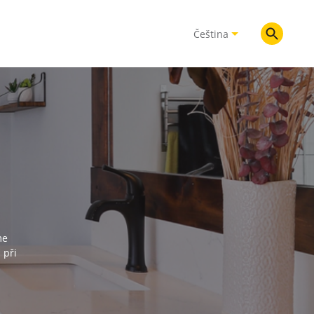
Čeština
me
 při