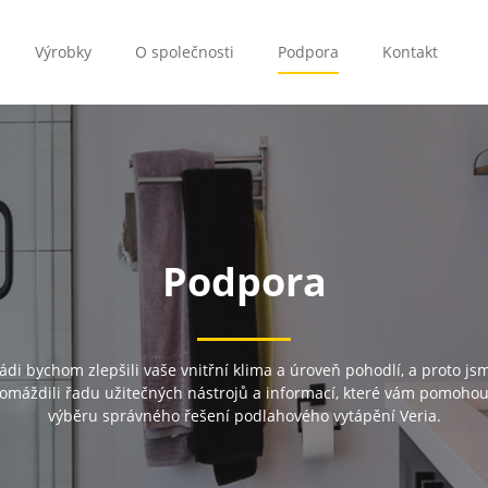
Výrobky
O společnosti
Podpora
Kontakt
Podpora
ádi bychom zlepšili vaše vnitřní klima a úroveň pohodlí, a proto js
omáždili řadu užitečných nástrojů a informací, které vám pomohou
výběru správného řešení podlahového vytápění Veria.