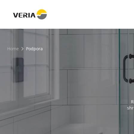
Home
Podpora
R
shr